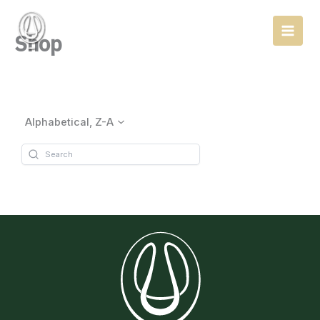
Ir
al
Shop
contenido
Alphabetical, Z-A