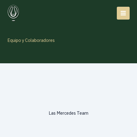
Ir
al
contenido
Equipo y Colaboradores
Las Mercedes Team