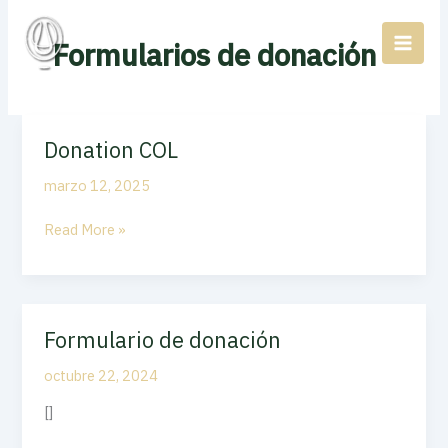
Ir
al
Formularios de donación
contenido
Donation COL
Donation
COL
marzo 12, 2025
Read More »
Formulario de donación
Formulario
de
octubre 22, 2024
donación
[]